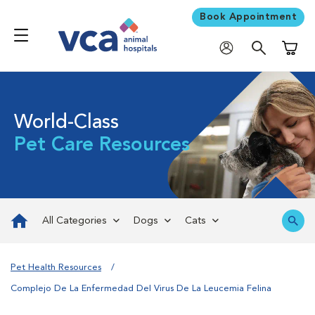
Book Appointment
Shoppi
World-Class
Pet Care Resources
All Categories
Dogs
Cats
Pet Health Resources
Complejo De La Enfermedad Del Virus De La Leucemia Felina