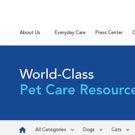
About Us
Everyday Care
Press Center
C
World-Class
Pet Care Resourc
All Categories
Dogs
Cats