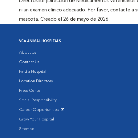
Directorate [Dirección de Medicamentos Veterinarios 
ni un examen clínico adecuado. Por favor, contacte a s
mascota. Creado el 26 de mayo de 2026.
VCA ANIMAL HOSPITALS
About Us
Contact Us
Find a Hospital
Location Directory
Press Center
Social Responsibility
Career Opportunities
Opens in New Window
Grow Your Hospital
Sitemap