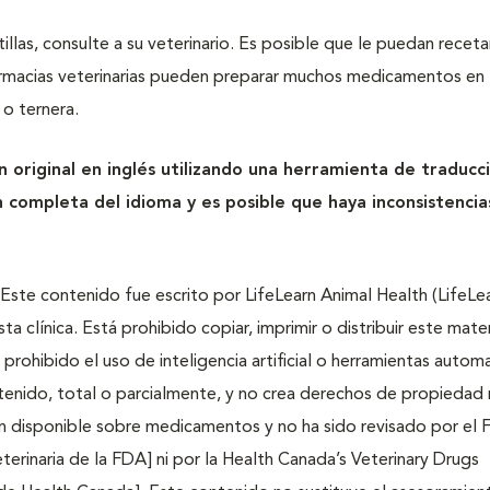
illas, consulte a su veterinario. Es posible que le puedan receta
armacias veterinarias pueden preparar muchos medicamentos en
 o ternera.
 original en inglés utilizando una herramienta de traducc
 completa del idioma y es posible que haya inconsistencia
ste contenido fue escrito por LifeLearn Animal Health (LifeLear
 clínica. Está prohibido copiar, imprimir o distribuir este materi
prohibido el uso de inteligencia artificial o herramientas autom
contenido, total o parcialmente, y no crea derechos de propiedad 
ón disponible sobre medicamentos y no ha sido revisado por el 
erinaria de la FDA] ni por la Health Canada’s Veterinary Drugs