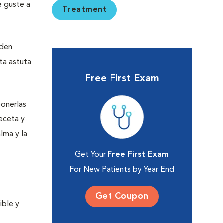
e guste a
Treatment
eden
ta astuta
Free First Exam
ponerlas
eceta y
lma y la
Get Your
Free First Exam
For New Patients by Year End
Get Coupon
ible y