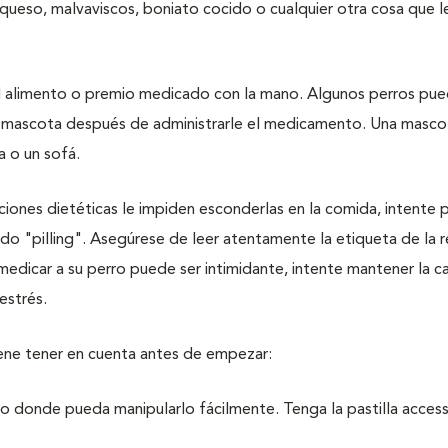
 queso, malvaviscos, boniato cocido o cualquier otra cosa que l
e el alimento o premio medicado con la mano. Algunos perros pu
a su mascota después de administrarle el medicamento. Una masco
 o un sofá.
tricciones dietéticas le impiden esconderlas en la comida, intente 
do "pilling". Asegúrese de leer atentamente la etiqueta de la r
edicar a su perro puede ser intimidante, intente mantener la ca
estrés.
ene tener en cuenta antes de empezar:
 donde pueda manipularlo fácilmente. Tenga la pastilla access