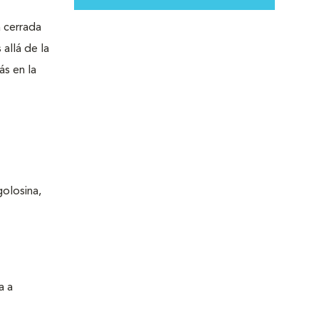
a cerrada
 allá de la
ás en la
golosina,
a a