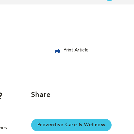
Print Article
Share
?
Preventive Care & Wellness
ones