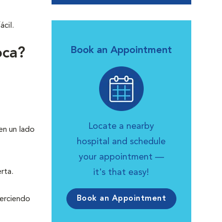
cil.
Book an Appointment
oca?
Locate a nearby
en un lado
hospital and schedule
your appointment —
rta.
it's that easy!
Book an Appointment
jerciendo