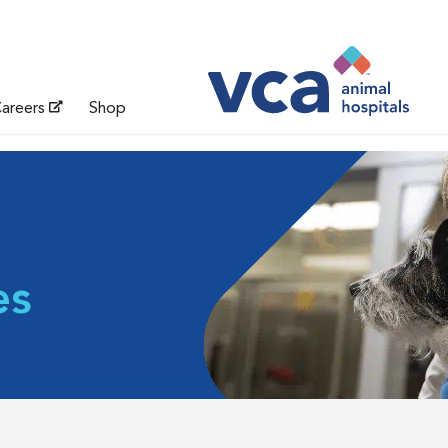
areers
Shop
es