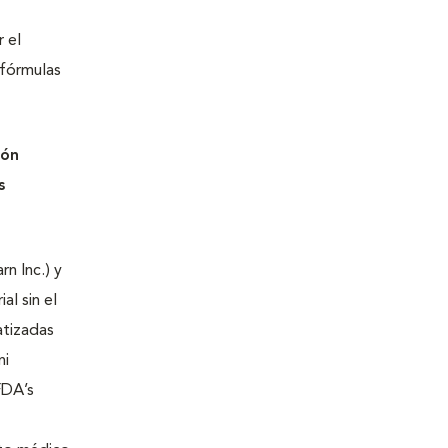
r el
 fórmulas
ión
s
n Inc.) y
al sin el
atizadas
ni
FDA’s