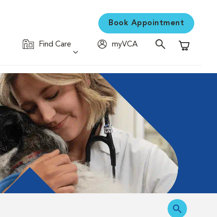
Book Appointment
Find Care
myVCA
Shopping C