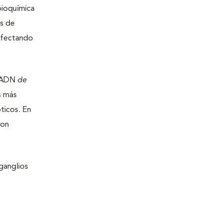
bioquímica
os de
 afectando
l ADN
de
s más
ticos. En
con
ganglios