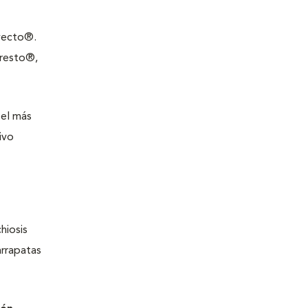
avecto®.
eresto®,
 el más
ivo
hiosis
arrapatas