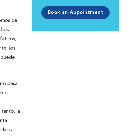
Book an Appointment
ernos de
uchos
fáticos,
te, los
a puede
rro pasa
y no
 tanto, la
enta
clínica