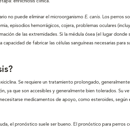
apa: ehrlichiosis clínica.
tario no puede eliminar el microorganismo
E. canis
. Los perros s
mia, episodios hemorrágicos, cojera, problemas oculares (incl
mación de las extremidades. Si la médula ósea (el lugar donde 
la capacidad de fabricar las células sanguíneas necesarias para s
sis?
oxiciclina. Se requiere un tratamiento prolongado, generalment
ón, ya que son accesibles y generalmente bien tolerados. Su vet
n necesitarse medicamentos de apoyo, como esteroides, según 
uda, el pronóstico suele ser bueno. El pronóstico para perros 