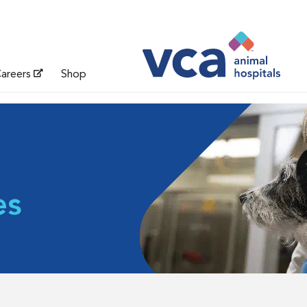
areers
Shop
es