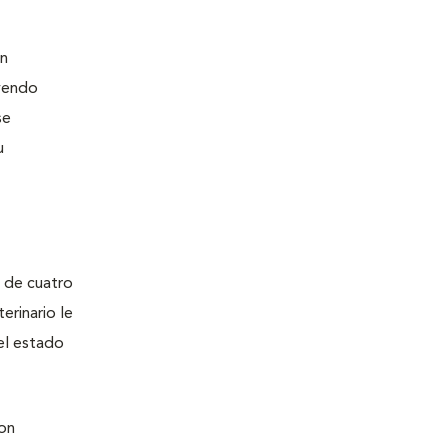
on
uyendo
se
u
e de cuatro
erinario le
el estado
con