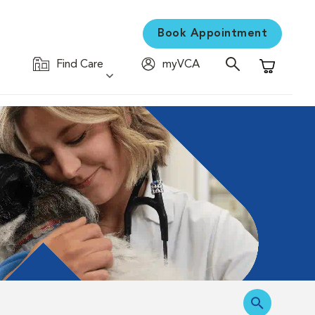
Book Appointment
Find Care
myVCA
Shopping C