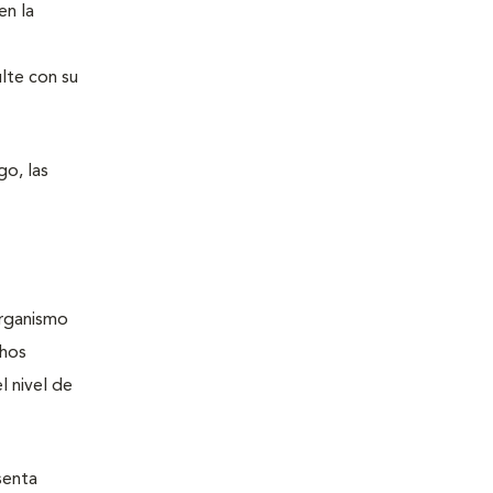
en la
ulte con su
o, las
organismo
chos
l nivel de
senta