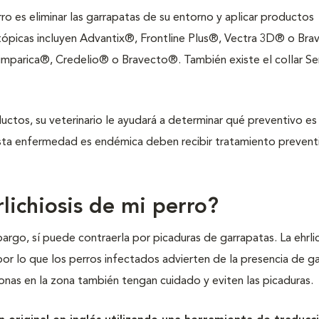
rro es eliminar las garrapatas de su entorno y aplicar productos
 tópicas incluyen Advantix®, Frontline Plus®, Vectra 3D® o Br
imparica®, Credelio® o Bravecto®. También existe el collar S
tos, su veterinario le ayudará a determinar qué preventivo es
sta enfermedad es endémica deben recibir tratamiento prevent
ichiosis de mi perro?
argo, sí puede contraerla por picaduras de garrapatas. La ehrlic
por lo que los perros infectados advierten de la presencia de g
sonas en la zona también tengan cuidado y eviten las picaduras.