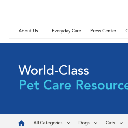
About Us
Everyday Care
Press Center
C
World-Class
Pet Care Resourc
All Categories
Dogs
Cats