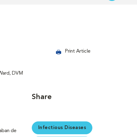
Print Article
t Ward, DVM
Share
Infectious Diseases
saban de