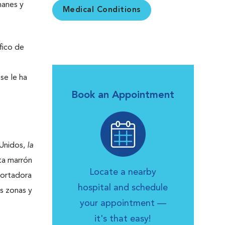
manes y
Medical Conditions
fico de
se le ha
Book an Appointment
 Unidos,
la
ta marrón
Locate a nearby
portadora
hospital and schedule
s zonas y
your appointment —
it's that easy!