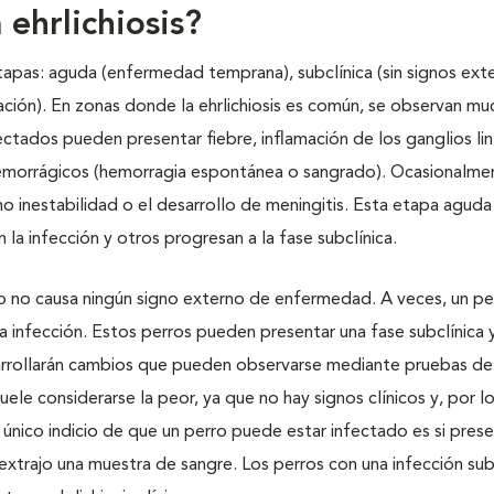
 ehrlichiosis?
 etapas: aguda (enfermedad temprana), subclínica (sin signos ext
ración). En zonas donde la ehrlichiosis es común, se observan m
fectados pueden presentar fiebre, inflamación de los ganglios lin
 hemorrágicos (hemorragia espontánea o sangrado). Ocasionalmen
o inestabilidad o el desarrollo de meningitis. Esta etapa agud
la infección y otros progresan a la fase subclínica.
ro no causa ningún signo externo de enfermedad. A veces, un pe
a infección. Estos perros pueden presentar una fase subclínica 
arrollarán cambios que pueden observarse mediante pruebas de
ele considerarse la peor, ya que no hay signos clínicos y, por lo
único indicio de que un perro puede estar infectado es si pres
xtrajo una muestra de sangre. Los perros con una infección sub