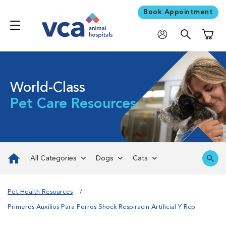
Book Appointment
Shoppi
World-Class
Pet Care Resources
All Categories
Dogs
Cats
Pet Health Resources
Primeros Auxilios Para Perros Shock Respiracin Artificial Y Rcp