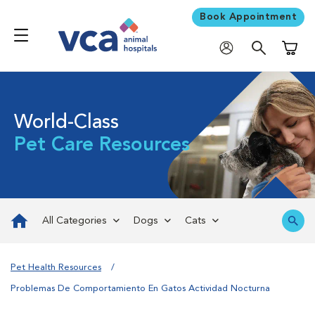
Book Appointment
Shoppi
World-Class
Pet Care Resources
All Categories
Dogs
Cats
Pet Health Resources
Problemas De Comportamiento En Gatos Actividad Nocturna